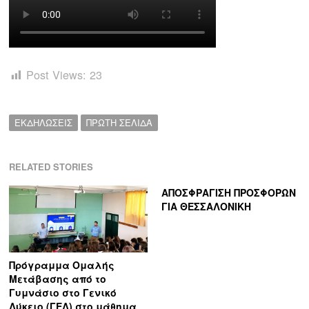
Post Views:
23
ΕΚΔΗΛΩΣΕΙΣ
ΠΡΩΤΗ ΣΕΛΙΔΑ
Πλοήγηση
RELATED STORIES
άρθρων
s
ΑΠΟΣΦΡΑΓΙΣΗ ΠΡΟΣΦΟΡΩΝ
ΓΙΑ ΘΕΣΣΑΛΟΝΙΚΗ
Πρόγραμμα Ομαλής
Μετάβασης από το
Γυμνάσιο στο Γενικό
Λύκειο (ΓΕΛ) στο μάθημα