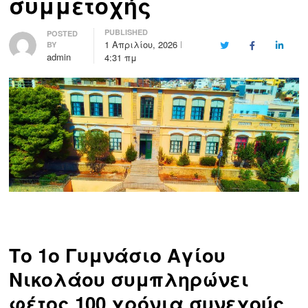
συμμετοχής
PUBLISHED
Author
POSTED
1 Απριλίου, 2026
BY
Twitter
Facebook
LinkedI
admin
4:31 πμ
Το 1ο Γυμνάσιο Αγίου
Νικολάου συμπληρώνει
φέτος 100 χρόνια συνεχούς