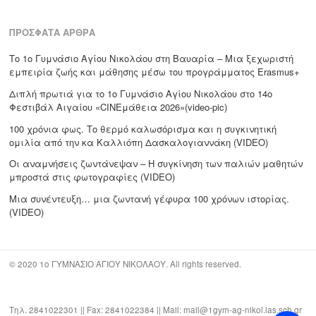
ΠΡΌΣΦΑΤΑ ΆΡΘΡΑ
Το 1ο Γυμνάσιο Αγίου Νικολάου στη Βαυαρία – Μια ξεχωριστή
εμπειρία ζωής και μάθησης μέσω του προγράμματος Erasmus+
Διπλή πρωτιά για το 1ο Γυμνάσιο Αγίου Νικολάου στο 14ο
Φεστιβάλ Αιγαίου «CΙΝΕμάθεια 2026»(video-pic)
100 χρόνια φως. Το θερμό καλωσόρισμα και η συγκινητική
ομιλία από την κα Καλλιόπη Δασκαλογιαννάκη (VIDEO)
Οι αναμνήσεις ζωντάνεψαν – Η συγκίνηση των παλιών μαθητών
μπροστά στις φωτογραφίες (VIDEO)
Μια συνέντευξη… μια ζωντανή γέφυρα 100 χρόνων ιστορίας.
(VIDEO)
© 2020 1ο ΓΥΜΝΑΣΙΟ ΑΓΙΟΥ ΝΙΚΟΛΑΟΥ. All rights reserved.
Τηλ. 2841022301 || Fax: 2841022384 || Mail: mail@1gym-ag-nikol.las.sch.gr