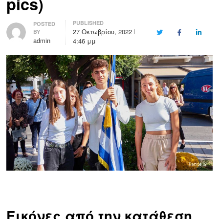
pics)
PUBLISHED
Author
POSTED
27 Οκτωβρίου, 2022
BY
Twitter
Facebook
LinkedI
admin
4:46 μμ
Εικόνες από την κατάθεση