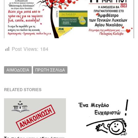
Πλοήγηση
άρθρων
s
Post Views:
184
ΑΙΜΟΔΟΣΙΑ
ΠΡΩΤΗ ΣΕΛΙΔΑ
RELATED STORIES