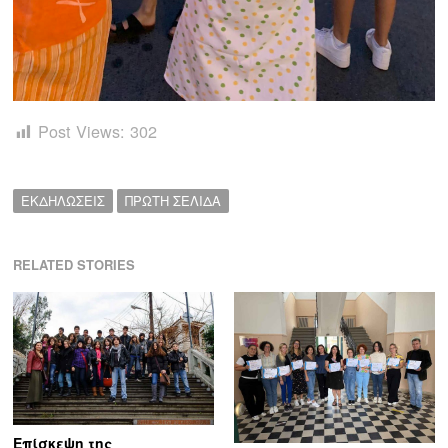
Post Views:
302
ΕΚΔΗΛΩΣΕΙΣ
ΠΡΩΤΗ ΣΕΛΙΔΑ
RELATED STORIES
Επίσκεψη της