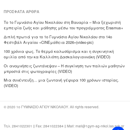
ΠΡΌΣΦΑΤΑ ΆΡΘΡΑ
Το 1ο Γυμνάσιο Αγίου Νικολάου στη Βαυαρία – Μια ξεχωριστή
εμπειρία ζωής και μάθησης μέσω του προγράμματος Erasmus+
Διπλή πρωτιά για το 1ο Γυμνάσιο Αγίου Νικολάου στο 14ο
Φεστιβάλ Αιγαίου «CΙΝΕμάθεια 2026»(video-pic)
100 χρόνια φως. Το θερμό καλωσόρισμα και η συγκινητική
ομιλία από την κα Καλλιόπη Δασκαλογιαννάκη (VIDEO)
Οι αναμνήσεις ζωντάνεψαν – Η συγκίνηση των παλιών μαθητών
μπροστά στις φωτογραφίες (VIDEO)
Μια συνέντευξη… μια ζωντανή γέφυρα 100 χρόνων ιστορίας.
(VIDEO)
© 2020 1ο ΓΥΜΝΑΣΙΟ ΑΓΙΟΥ ΝΙΚΟΛΑΟΥ. All rights reserved.
Τηλ. 2841022301 || Fax: 2841022384 || Mail: mail@1gym-ag-nikol.las.sch.gr