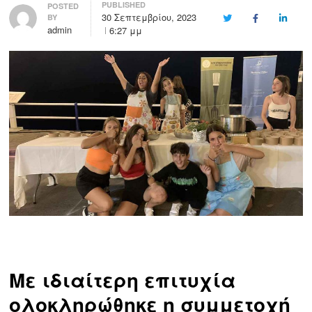
PUBLISHED
Author
POSTED
30 Σεπτεμβρίου, 2023
BY
Twitter
Facebook
LinkedI
admin
6:27 μμ
Με ιδιαίτερη επιτυχία
ολοκληρώθηκε η συμμετοχή