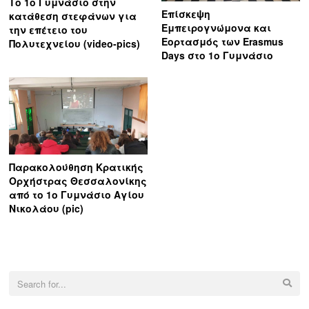
Το 1ο Γυμνάσιο στην
Επίσκεψη
κατάθεση στεφάνων για
Εμπειρογνώμονα και
την επέτειο του
Εορτασμός των Erasmus
Πολυτεχνείου (video-pics)
Days στο 1ο Γυμνάσιο
Παρακολούθηση Κρατικής
Ορχήστρας Θεσσαλονίκης
από το 1ο Γυμνάσιο Αγίου
Νικολάου (pic)
Search
for: