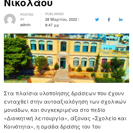
Νικολάου
PUBLISHED
Author
POSTED
28 Μαρτίου, 2022
BY
Twitter
Facebook
LinkedI
admin
8:47 μμ
Στα πλαίσια υλοποίησης δράσεων που έχουν
ενταχθεί στην αυτοαξιολόγηση των σχολικών
μονάδων, και συγκεκριμένα στο πεδίο
«Διοικητική λειτουργία», άξονας «Σχολείο και
Κοινότητα», η ομάδα δράσης του 1
ου