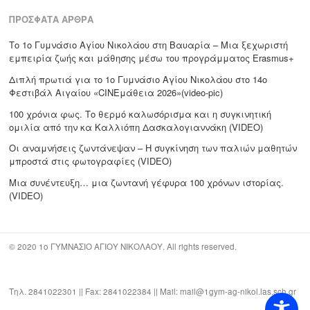
ΠΡΌΣΦΑΤΑ ΆΡΘΡΑ
Το 1ο Γυμνάσιο Αγίου Νικολάου στη Βαυαρία – Μια ξεχωριστή
εμπειρία ζωής και μάθησης μέσω του προγράμματος Erasmus+
Διπλή πρωτιά για το 1ο Γυμνάσιο Αγίου Νικολάου στο 14ο
Φεστιβάλ Αιγαίου «CΙΝΕμάθεια 2026»(video-pic)
100 χρόνια φως. Το θερμό καλωσόρισμα και η συγκινητική
ομιλία από την κα Καλλιόπη Δασκαλογιαννάκη (VIDEO)
Οι αναμνήσεις ζωντάνεψαν – Η συγκίνηση των παλιών μαθητών
μπροστά στις φωτογραφίες (VIDEO)
Μια συνέντευξη… μια ζωντανή γέφυρα 100 χρόνων ιστορίας.
(VIDEO)
© 2020 1ο ΓΥΜΝΑΣΙΟ ΑΓΙΟΥ ΝΙΚΟΛΑΟΥ. All rights reserved.
Τηλ. 2841022301 || Fax: 2841022384 || Mail: mail@1gym-ag-nikol.las.sch.gr