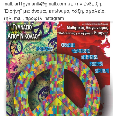
mail: art1gymanik@gmail.com με την ένδειξη:
“Ειρήνη” με: όνομα, επώνυμο, τάξη, σχολείο,
τηλ, mail, προφίλ instagram
Πλοήγηση
άρθρων
s