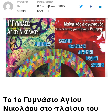
PUBLISHED
Author
POSTED
6 Οκτωβρίου, 2022
BY
Twitter
Facebook
LinkedI
admin
6:21 μμ
Το
1ο Γυμνάσιο Αγίου
Νικολάου
στο πλαίσιο του