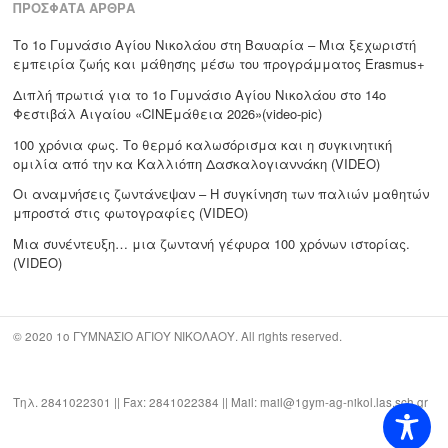
ΠΡΌΣΦΑΤΑ ΆΡΘΡΑ
Το 1ο Γυμνάσιο Αγίου Νικολάου στη Βαυαρία – Μια ξεχωριστή
εμπειρία ζωής και μάθησης μέσω του προγράμματος Erasmus+
Διπλή πρωτιά για το 1ο Γυμνάσιο Αγίου Νικολάου στο 14ο
Φεστιβάλ Αιγαίου «CΙΝΕμάθεια 2026»(video-pic)
100 χρόνια φως. Το θερμό καλωσόρισμα και η συγκινητική
ομιλία από την κα Καλλιόπη Δασκαλογιαννάκη (VIDEO)
Οι αναμνήσεις ζωντάνεψαν – Η συγκίνηση των παλιών μαθητών
μπροστά στις φωτογραφίες (VIDEO)
Μια συνέντευξη… μια ζωντανή γέφυρα 100 χρόνων ιστορίας.
(VIDEO)
© 2020 1ο ΓΥΜΝΑΣΙΟ ΑΓΙΟΥ ΝΙΚΟΛΑΟΥ. All rights reserved.
Τηλ. 2841022301 || Fax: 2841022384 || Mail: mail@1gym-ag-nikol.las.sch.gr