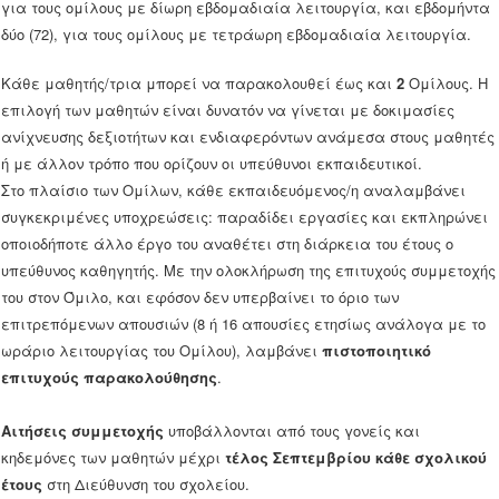
για τους ομίλους με δίωρη εβδομαδιαία λειτουργία, και εβδομήντα
δύο (72), για τους ομίλους με τετράωρη εβδομαδιαία λειτουργία.
Κάθε μαθητής/τρια μπορεί να παρακολουθεί έως και
2
Ομίλους. Η
επιλογή των μαθητών είναι δυνατόν να γίνεται με δοκιμασίες
ανίχνευσης δεξιοτήτων και ενδιαφερόντων ανάμεσα στους μαθητές
ή με άλλον τρόπο που ορίζουν οι υπεύθυνοι εκπαιδευτικοί.
Στο πλαίσιο των Ομίλων, κάθε εκπαιδευόμενος/η αναλαμβάνει
συγκεκριμένες υποχρεώσεις: παραδίδει εργασίες και εκπληρώνει
οποιοδήποτε άλλο έργο του αναθέτει στη διάρκεια του έτους ο
υπεύθυνος καθηγητής. Με την ολοκλήρωση της επιτυχούς συμμετοχής
του στον Όμιλο, και εφόσον δεν υπερβαίνει το όριο των
επιτρεπόμενων απουσιών (8 ή 16 απουσίες ετησίως ανάλογα με το
ωράριο λειτουργίας του Ομίλου), λαμβάνει
πιστοποιητικό
επιτυχούς παρακολούθησης
.
Αιτήσεις συμμετοχής
υποβάλλονται από τους γονείς και
κηδεμόνες των μαθητών μέχρι
τέλος Σεπτεμβρίου κάθε σχολικού
έτους
στη Διεύθυνση του σχολείου.