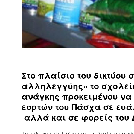
Στο πλαίσιο του δικτύου 
αλληλεγγύης» το σχολεί
Πλοήγηση
ανάγκης προκειμένου να 
άρθρων
s
εορτών του Πάσχα σε ευά
αλλά και σε φορείς του 
Τα είδη που συλλέγουμε με βάση τις ανάγ