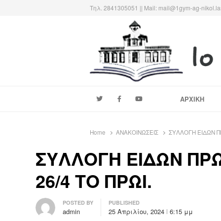
Τηλ. 2841305051 || Mail: mail@1gym-ag-nikol.la
1ο ΓΥΜΝΑΣΙΟ ΑΓΙΟΥ ΝΙΚΟ
Το πιο παλιό σχολείο της πόλης…
ΑΡΧΙΚΗ
Home
ΑΝΑΚΟΙΝΩΣΕΙΣ
ΣΥΛΛΟΓΗ ΕΙΔΩΝ Π
ΣΥΛΛΟΓΗ ΕΙΔΩΝ ΠΡ
26/4 ΤΟ ΠΡΩΙ.
Author
POSTED BY
PUBLISHED
admin
25 Απριλίου, 2024
6:15 μμ