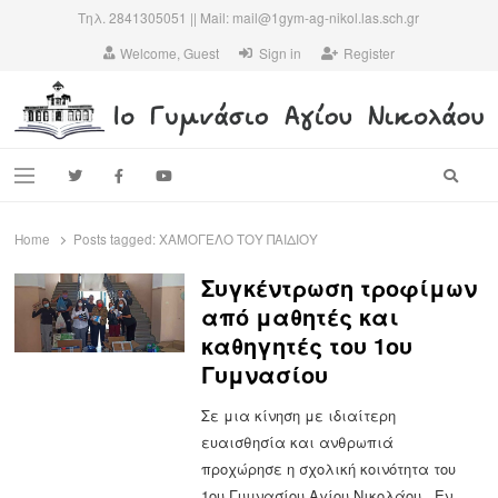
Τηλ. 2841305051 || Mail: mail@1gym-ag-nikol.las.sch.gr
Welcome, Guest
Sign in
Register
1ο ΓΥΜΝΑΣΙΟ ΑΓΙΟΥ ΝΙΚΟΛΑΟΥ
Το πιο παλιό σχολείο της πόλης…
Searc
Menu
Home
Posts tagged:
ΧΑΜΟΓΕΛΟ ΤΟΥ ΠΑΙΔΙΟΥ
Συγκέντρωση τροφίμων
από μαθητές και
καθηγητές του 1ου
Γυμνασίου
Σε μια κίνηση με ιδιαίτερη
ευαισθησία και ανθρωπιά
προχώρησε η σχολική κοινότητα του
1ου Γυμνασίου Αγίου Νικολάου. Εν