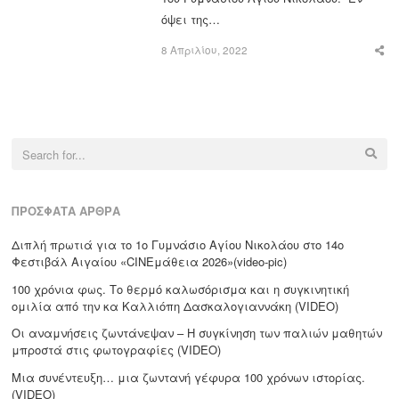
όψει της…
8 Απριλίου, 2022
Sha
this
post
Search
for:
ΠΡΌΣΦΑΤΑ ΆΡΘΡΑ
Διπλή πρωτιά για το 1ο Γυμνάσιο Αγίου Νικολάου στο 14ο
Φεστιβάλ Αιγαίου «CΙΝΕμάθεια 2026»(video-pic)
100 χρόνια φως. Το θερμό καλωσόρισμα και η συγκινητική
ομιλία από την κα Καλλιόπη Δασκαλογιαννάκη (VIDEO)
Οι αναμνήσεις ζωντάνεψαν – Η συγκίνηση των παλιών μαθητών
μπροστά στις φωτογραφίες (VIDEO)
Μια συνέντευξη… μια ζωντανή γέφυρα 100 χρόνων ιστορίας.
(VIDEO)