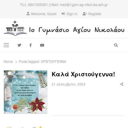
Τηλ. 2841305051 || Mail: mail@1gym-ag-nikol.las.sch.gr
Welcome, Guest
Sign in
Register
1ο ΓΥΜΝΑΣΙΟ ΑΓΙΟΥ ΝΙΚΟΛΑΟΥ
Το πιο παλιό σχολείο της πόλης…
Searc
Menu
Home
Posts tagged:
ΧΡΙΣΤΟΥΓΕΝΝΑ
Καλά Χριστούγεννα!
21 Δεκεμβρίου, 2023
Sha
this
post