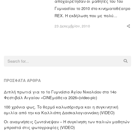
αποχαιρέτησαν οι μαθητές του 1ου
Γυμνασίου το 2010 στο κινηματοθέατρο
REX. Η εκδήλωση που με πολύ…
23 Δεκεμβρίου, 2010
Sha
this
post
Search
for:
ΠΡΌΣΦΑΤΑ ΆΡΘΡΑ
Διπλή πρωτιά για το 1ο Γυμνάσιο Αγίου Νικολάου στο 14ο
Φεστιβάλ Αιγαίου «CΙΝΕμάθεια 2026»(video-pic)
100 χρόνια φως. Το θερμό καλωσόρισμα και η συγκινητική
ομιλία από την κα Καλλιόπη Δασκαλογιαννάκη (VIDEO)
Οι αναμνήσεις ζωντάνεψαν – Η συγκίνηση των παλιών μαθητών
μπροστά στις φωτογραφίες (VIDEO)