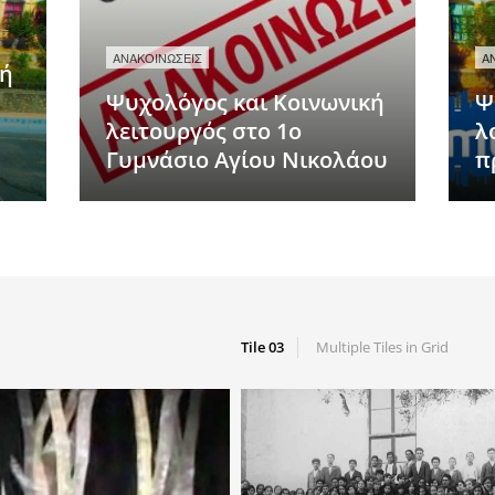
ΑΝΑΚΟΙΝΩΣΕΙΣ
Α
κή
Ψυχολόγος και Κοινωνική
Ψ
λειτουργός στο 1ο
λ
Γυμνάσιο Αγίου Νικολάου
π
Tile 03
Multiple Tiles in Grid