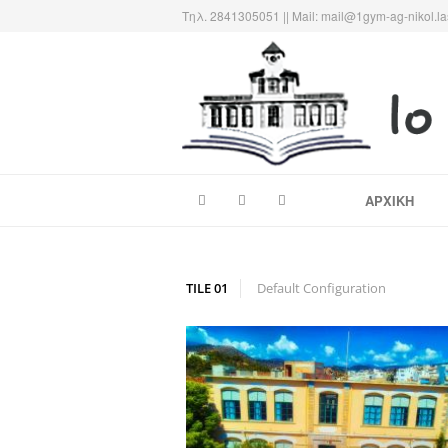
Τηλ. 2841305051 || Mail: mail@1gym-ag-nikol.la
1ο ΓΥΜΝΑΣΙΟ ΑΓΙΟΥ ΝΙΚΟ
Το πιο παλιό σχολείο της πόλης…
ΑΡΧΙΚΗ
TILE 01
Default Configuration