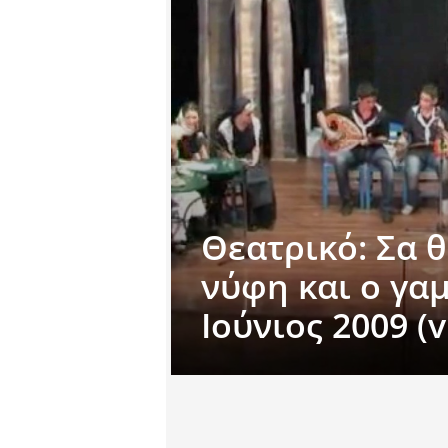
Θεατρικό: Σα θ
νύφη και ο γα
Ιούνιος 2009 (v