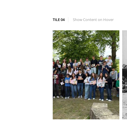
TILE 04
Show Content on Hover
ΕΚΔΗΛΩΣΕΙΣ
Το 1ο Γυμνάσιο
Αγίου Νικολάου
στη Βαυαρία – Μια
ξεχωριστή
εμπειρία ζωής και
μάθησης μέσω του
προγράμματος
Erasmus+