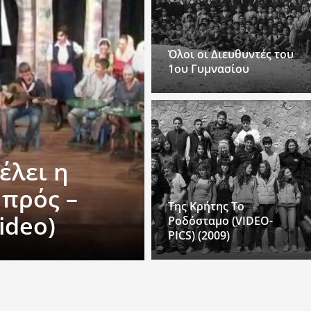
Όλοι οι Διευθυντές του
1ου Γυμνασίου
έλει η
μπρός –
Της Κρήτης Το
ideo)
Ροδόσταμο (VIDEO-
PICS) (2009)