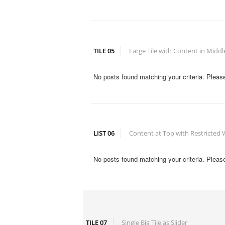
TILE 05
Large Tile with Content in Middl
No posts found matching your criteria. Plea
LIST 06
Content at Top with Restricted 
No posts found matching your criteria. Plea
TILE 07
Single Big Tile as Slider