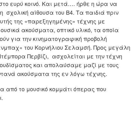
στο ευρύ κοινό. Και μετά….
ήρθε η ώρα να
η σχολική αίθουσα του Β4.
Τα παιδιά πριν
αυτής της «παρεξηγημένης» τέχνης
με
 μουσικά ακούσματα, οπτικό υλ
ικό, τα οποία
ούν για την κινηματογραφική προβολή
νμπαχ» του Κορνήλιου Σελαμσή. Προς μεγάλη
Ντέμπορα Περβίζι, ασχολείται με την τέχνη
γουδίσματος και απολαύσαμε μαζί με τους
ωντανά
ακούσματα της εν λόγω τέχνης.
α από το μουσικό κομμάτι όπερας που
ι.