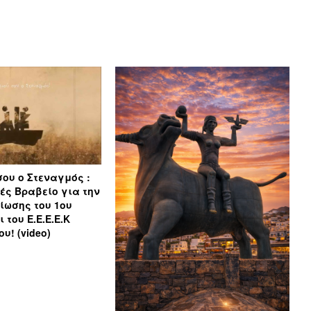
σου ο Στεναγμός :
ές Βραβείο για την
ίωσης του 1ου
 του Ε.Ε.Ε.Ε.Κ
υ! (video)