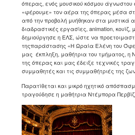
όπερας, ενός μουσικού κόσμου άγνωστου 
«φέρουμ
ε» τον αέρα της όπερας μέσα στ
από την προβολή
μυήθηκαν στα μυστικά 
διαδραστικές εργασίες,
animation
,
κουίζ,
δημιούργησε η ΕΛΣ, ώστε να προετοιμαστ
της
παράστασης «Η Ωραία Ελένη του Ό
φε
μας έκπληξη, μαθήτρια του τμήματος, η 
της όπερας και μας έδειξε τεχνικές τρα
συμμαθητές και τις συμμαθήτριές της ζ
Παρατίθεται και μικρό ηχητικό απόσπασμ
τραγούδησε η μαθήτρια Ντέμπορα Περβίζ
Πλοήγηση
άρθρων
s