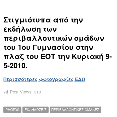
Στιγμιότυπα από την
εκδήλωση των
περιβαλλοντικών ομάδων
του 1ου Γυμνασίου στην
πλαζ του ΕΟΤ την Κυριακή 9-
5-2010.
Πλοήγηση
άρθρων
s
Περισσότερες φωτογραφίες ΕΔΩ
Post Views:
318
PHOTOS
ΕΚΔΗΛΩΣΕΙΣ
ΠΕΡΙΒΑΛΛΟΝΤΙΚΕΣ ΟΜΑΔΕΣ