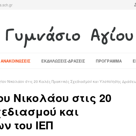
s.sch.gr
ΛΑΟΥ
ΑΝΑΚΟΙΝΩΣΕΙΣ
ΕΚΔΗΛΩΣΕΙΣ-ΔΡΑΣΕΙΣ
ΠΡΟΓΡΑΜΜΑ
Ε
γίου Νικολάου στις 20 Καλές Πρακτικές Σχεδιασμού και Υλοποίησης Δράσεω
ου Νικολάου στις 20
χεδιασμού και
ν του ΙΕΠ