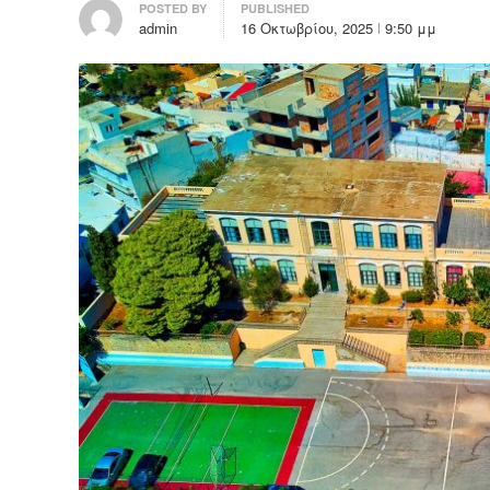
Author
POSTED BY
PUBLISHED
admin
16 Οκτωβρίου, 2025
9:50 μμ