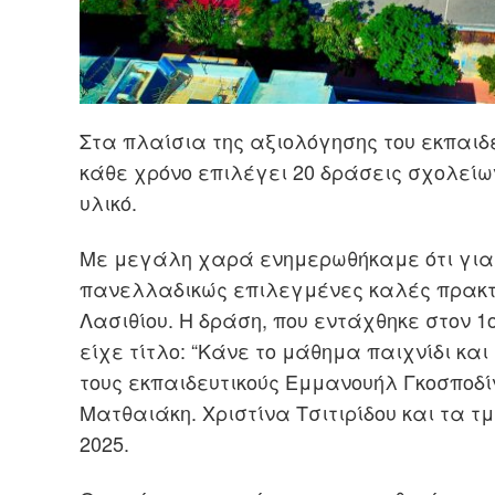
Στα πλαίσια της αξιολόγησης του εκπαιδε
κάθε χρόνο επιλέγει 20 δράσεις σχολείων
υλικό.
Με μεγάλη χαρά ενημερωθήκαμε ότι για τ
πανελλαδικώς επιλεγμένες καλές πρακτι
Πλοήγηση
Λασιθίου. Η δράση, που εντάχθηκε στον 1
είχε τίτλο: “Κάνε το μάθημα παιχνίδι κα
άρθρων
s
τους εκπαιδευτικούς Εμμανουήλ Γκοσποδ
Ματθαιάκη. Χριστίνα Τσιτιρίδου και τα τμ
2025.